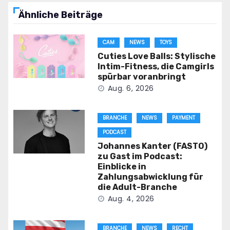
Ähnliche Beiträge
CAM
NEWS
TOYS
Cuties Love Balls: Stylische
Intim-Fitness, die Camgirls
spürbar voranbringt
Aug. 6, 2026
BRANCHE
NEWS
PAYMENT
PODCAST
Johannes Kanter (FASTO)
zu Gast im Podcast:
Einblicke in
Zahlungsabwicklung für
die Adult-Branche
Aug. 4, 2026
BRANCHE
NEWS
RECHT