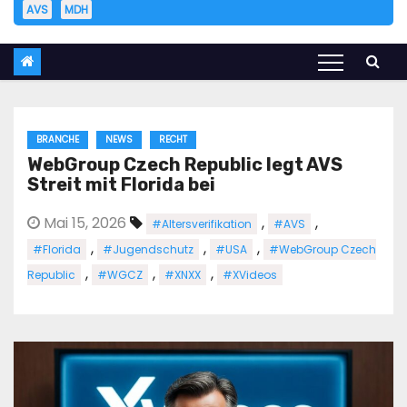
AVS
MDH
BRANCHE
NEWS
RECHT
WebGroup Czech Republic legt AVS
Streit mit Florida bei
Mai 15, 2026
,
,
#Altersverifikation
#AVS
,
,
,
#Florida
#Jugendschutz
#USA
#WebGroup Czech
,
,
,
Republic
#WGCZ
#XNXX
#XVideos