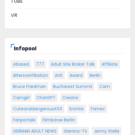
TUBE
VR
Infopool
4based
777
Adult Site Broker Talk
Affiliate
Altersverifikation
AVS
Award
Berlin
Bruce Friedman
Bucharest Summit
Cam
Camgirl
ChatGPT
Creator
CuteanddangerousXXX
Eronite
Famez
Fanportale
Filmbörse Berlin
GERMAN ADULT NEWS
Gianina-TS
Jenny Stella