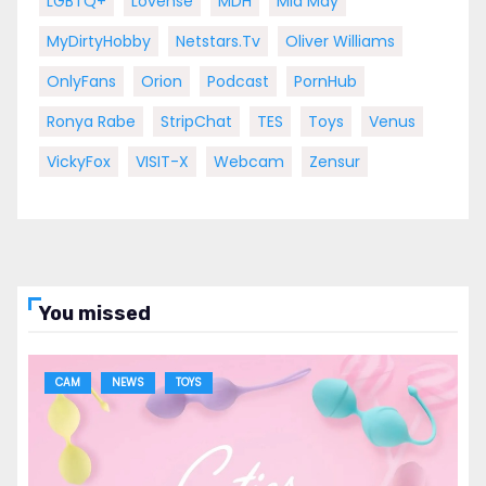
LGBTQ+
Lovense
MDH
Mia May
MyDirtyHobby
Netstars.tv
Oliver Williams
OnlyFans
Orion
Podcast
PornHub
Ronya Rabe
StripChat
TES
Toys
Venus
VickyFox
VISIT-X
Webcam
Zensur
You missed
CAM
NEWS
TOYS