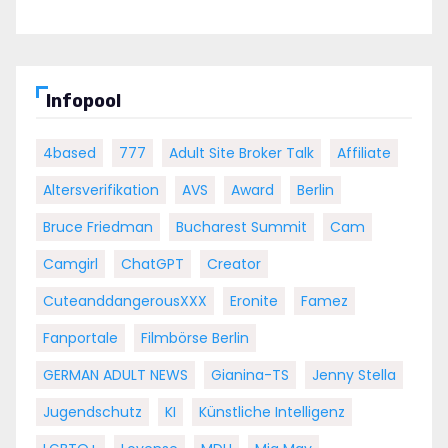
Infopool
4based
777
Adult Site Broker Talk
Affiliate
Altersverifikation
AVS
Award
Berlin
Bruce Friedman
Bucharest Summit
Cam
Camgirl
ChatGPT
Creator
CuteanddangerousXXX
Eronite
Famez
Fanportale
Filmbörse Berlin
GERMAN ADULT NEWS
Gianina-TS
Jenny Stella
Jugendschutz
KI
Künstliche Intelligenz