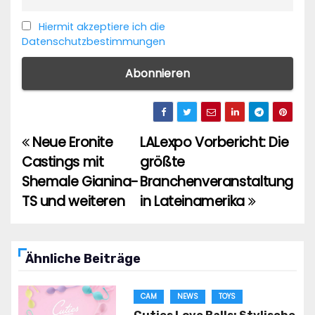
Hiermit akzeptiere ich die
Datenschutzbestimmungen
Neue Eronite
LALexpo Vorbericht: Die
Beitragsnavigation
Castings mit
größte
Shemale Gianina-
Branchenveranstaltung
TS und weiteren
in Lateinamerika
Ähnliche Beiträge
CAM
NEWS
TOYS