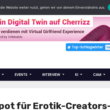
die Website weiter nutzt, gehen wir von deinem Einverständnis aus.
Top-Schlagwörter
V
E
EVENTS
INTERVIEW
KI
CAM
ot für Erotik-Creators- 