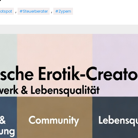
,
,
otspot
#Steuerberater
#Zypern