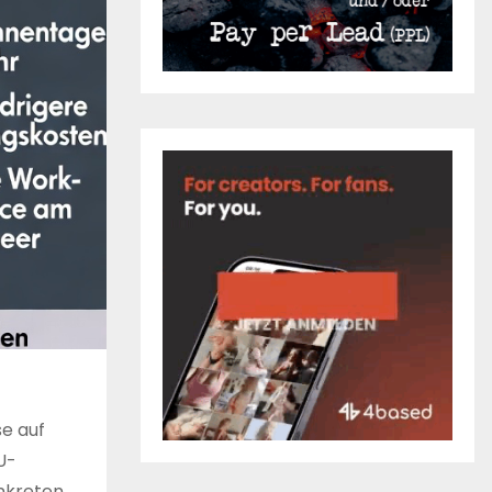
e auf
U-
onkreten