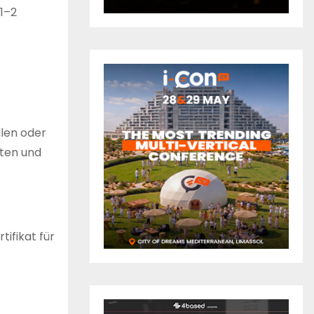
 1–2
llen oder
sten und
tifikat für