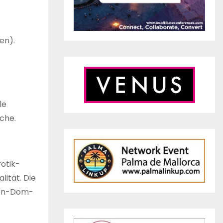
en).
le
che.
otik-
ität. Die
 Non-Dom-