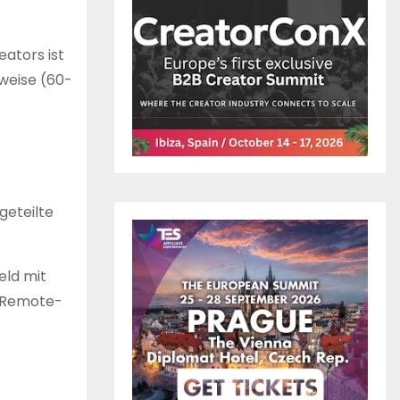
eators ist
tweise (60-
geteilte
eld mit
i Remote-