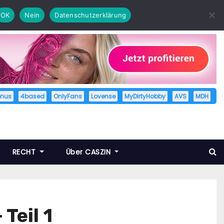
OK
Nein
Datenschutzerklärung
enus
4based
OnlyFans
Lovense
MyDirtyHobby
AVS
MDH
RECHT
Über CASZIN
Teil 1