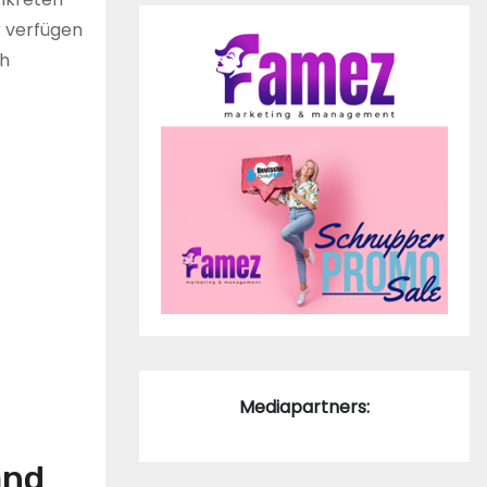
r verfügen
ch
Mediapartners:
and