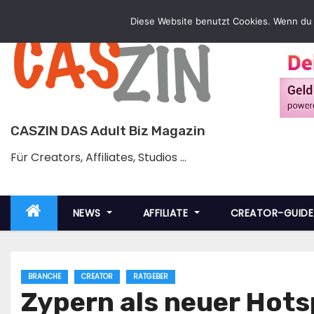
Zum
Diese Website benutzt Cookies. Wenn du 
Inhalt
springen
CASZIN DAS Adult Biz Magazin
Für Creators, Affiliates, Studios …
NEWS
AFFILIATE
CREATOR-GUID
BRANCHE
CREATOR
RATGEBER
Zypern als neuer Hotsp