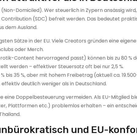
(Non-Domiciled). Wer steuerlich in Zypern ansässig wird,
 Contribution (SDC) befreit werden. Das bedeutet praktis
us dem Ausland.
igsten Sätze in der EU. Viele Creators gründen eine eigene
nclubs oder Merch.
r Erotik-Content hervorragend passt) können bis zu 80 % d
lt werden – effektiver Steuersatz oft bei nur 2,5 %.
0 % bis 35 %, aber mit hohem Freibetrag (aktuell ca. 19.50
effektiv deutlich weniger als in Deutschland.
 eine Doppelbesteuerung vermeiden. Als EU-Mitglied ble
er, Plattformen etc.) problemlos erhalten – ein entsche
Thailand.
 unbürokratisch und EU-konf