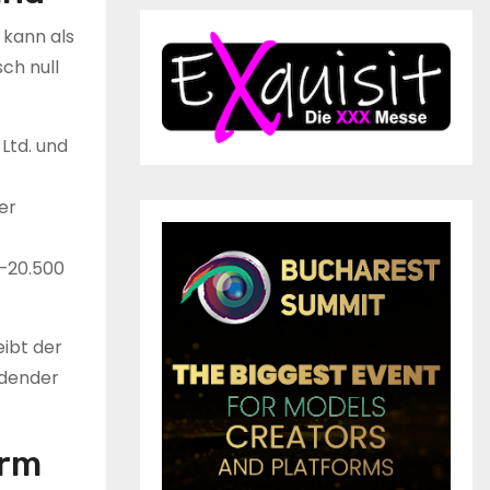
 kann als
ch null
 Ltd. und
er
0–20.500
ibt der
idender
orm