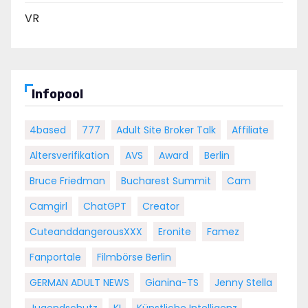
VR
Infopool
4based
777
Adult Site Broker Talk
Affiliate
Altersverifikation
AVS
Award
Berlin
Bruce Friedman
Bucharest Summit
Cam
Camgirl
ChatGPT
Creator
CuteanddangerousXXX
Eronite
Famez
Fanportale
Filmbörse Berlin
GERMAN ADULT NEWS
Gianina-TS
Jenny Stella
Jugendschutz
KI
Künstliche Intelligenz