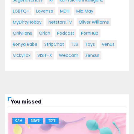
LGBTQ+
Lovense
MDH
Mia May
MyDirtyHobby
Netstars.tv
Oliver Williams
OnlyFans
Orion
Podcast
PornHub
Ronya Rabe
StripChat
TES
Toys
Venus
VickyFox
VISIT-X
Webcam
Zensur
You missed
CAM
NEWS
TOYS