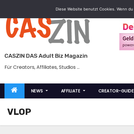
Zum
Diese Website benutzt Cookies. Wenn du 
Inhalt
springen
CASZIN DAS Adult Biz Magazin
Für Creators, Affiliates, Studios …
NEWS
AFFILIATE
CREATOR-GUID
VLOP