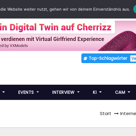
die Website weiter nutzt, gehen wir von deinem Einverständnis aus.
Top-Schlagwörter
V
E
EVENTS
INTERVIEW
KI
CAM
Start
Intern