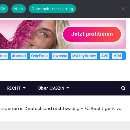
OK
Nein
Datenschutzerklärung
enus
4based
OnlyFans
Lovense
MyDirtyHobby
AVS
MDH
RECHT
Über CASZIN
etsperren in Deutschland rechtswidrig – EU Recht geht vor