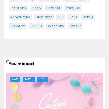
OnlyFans
Orion
Podcast
PornHub
Ronya Rabe
StripChat
TES
Toys
Venus
VickyFox
VISIT-X
Webcam
Zensur
You missed
CAM
NEWS
TOYS