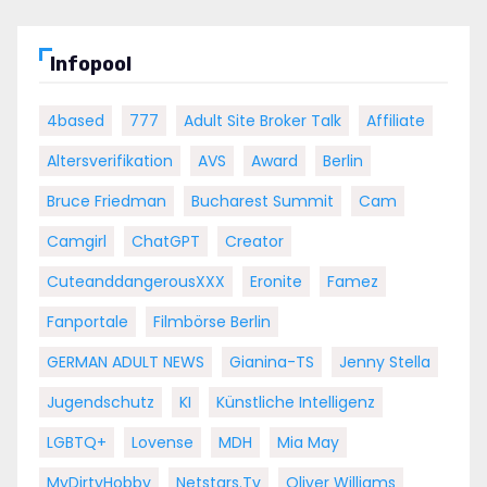
Infopool
4based
777
Adult Site Broker Talk
Affiliate
Altersverifikation
AVS
Award
Berlin
Bruce Friedman
Bucharest Summit
Cam
Camgirl
ChatGPT
Creator
CuteanddangerousXXX
Eronite
Famez
Fanportale
Filmbörse Berlin
GERMAN ADULT NEWS
Gianina-TS
Jenny Stella
Jugendschutz
KI
Künstliche Intelligenz
LGBTQ+
Lovense
MDH
Mia May
MyDirtyHobby
Netstars.tv
Oliver Williams