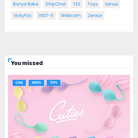
Ronya Rabe
StripChat
TES
Toys
Venus
VickyFox
VISIT-X
Webcam
Zensur
You missed
CAM
NEWS
TOYS