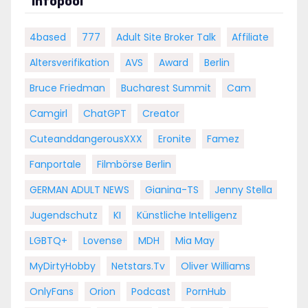
Infopool
4based
777
Adult Site Broker Talk
Affiliate
Altersverifikation
AVS
Award
Berlin
Bruce Friedman
Bucharest Summit
Cam
Camgirl
ChatGPT
Creator
CuteanddangerousXXX
Eronite
Famez
Fanportale
Filmbörse Berlin
GERMAN ADULT NEWS
Gianina-TS
Jenny Stella
Jugendschutz
KI
Künstliche Intelligenz
LGBTQ+
Lovense
MDH
Mia May
MyDirtyHobby
Netstars.tv
Oliver Williams
OnlyFans
Orion
Podcast
PornHub