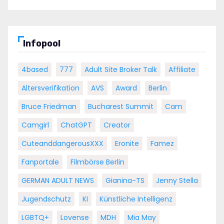
Infopool
4based
777
Adult Site Broker Talk
Affiliate
Altersverifikation
AVS
Award
Berlin
Bruce Friedman
Bucharest Summit
Cam
Camgirl
ChatGPT
Creator
CuteanddangerousXXX
Eronite
Famez
Fanportale
Filmbörse Berlin
GERMAN ADULT NEWS
Gianina-TS
Jenny Stella
Jugendschutz
KI
Künstliche Intelligenz
LGBTQ+
Lovense
MDH
Mia May