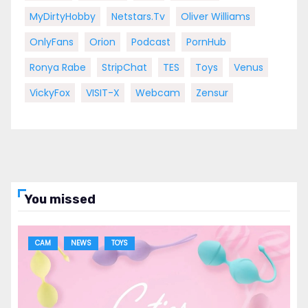
MyDirtyHobby
Netstars.tv
Oliver Williams
OnlyFans
Orion
Podcast
PornHub
Ronya Rabe
StripChat
TES
Toys
Venus
VickyFox
VISIT-X
Webcam
Zensur
You missed
CAM
NEWS
TOYS