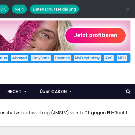
OK
Nein
Datenschutzerklärung
enus
4based
OnlyFans
Lovense
MyDirtyHobby
AVS
MDH
RECHT
Über CASZIN
schutzstaatsvertrag (JMStV) verstößt gegen EU-Recht