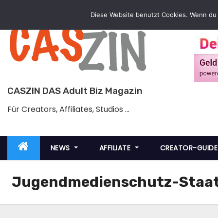
Zum
Diese Website benutzt Cookies. Wenn du 
Inhalt
springen
CASZIN DAS Adult Biz Magazin
Für Creators, Affiliates, Studios …
NEWS
AFFILIATE
CREATOR-GUID
Jugendmedienschutz-Staat