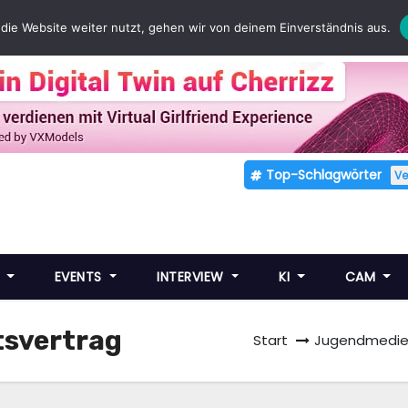
die Website weiter nutzt, gehen wir von deinem Einverständnis aus.
Top-Schlagwörter
V
E
EVENTS
INTERVIEW
KI
CAM
svertrag
Start
Jugendmedien