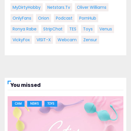
MyDirtyHobby
Netstars.tv
Oliver Williams
OnlyFans
Orion
Podcast
PornHub
Ronya Rabe
StripChat
TES
Toys
Venus
VickyFox
VISIT-X
Webcam
Zensur
You missed
CAM
NEWS
TOYS