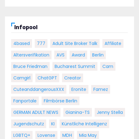
Infopool
4based
777
Adult Site Broker Talk
Affiliate
Altersverifikation
AVS
Award
Berlin
Bruce Friedman
Bucharest Summit
Cam
Camgirl
ChatGPT
Creator
CuteanddangerousXXX
Eronite
Famez
Fanportale
Filmbörse Berlin
GERMAN ADULT NEWS
Gianina-TS
Jenny Stella
Jugendschutz
KI
Künstliche Intelligenz
LGBTQ+
Lovense
MDH
Mia May