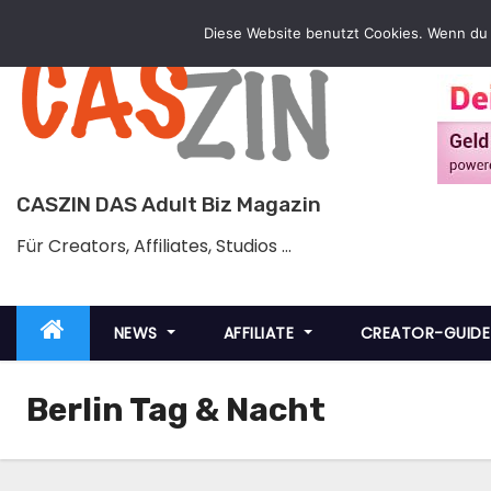
Zum
Diese Website benutzt Cookies. Wenn du 
Inhalt
springen
CASZIN DAS Adult Biz Magazin
Für Creators, Affiliates, Studios …
NEWS
AFFILIATE
CREATOR-GUID
Berlin Tag & Nacht