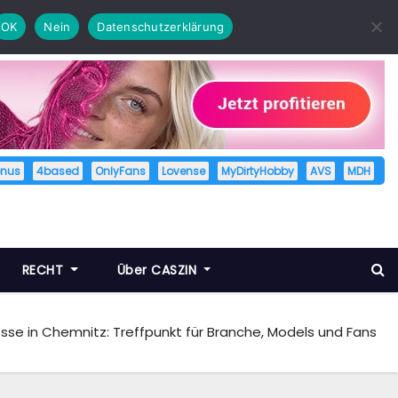
OK
Nein
Datenschutzerklärung
enus
4based
OnlyFans
Lovense
MyDirtyHobby
AVS
MDH
RECHT
Über CASZIN
esse in Chemnitz: Treffpunkt für Branche, Models und Fans