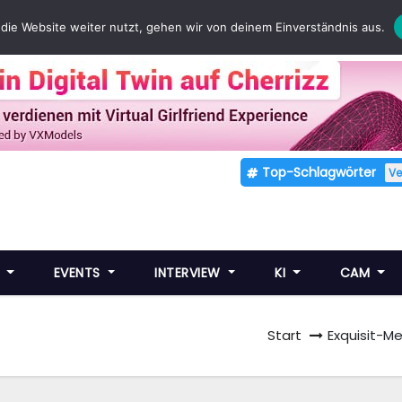
die Website weiter nutzt, gehen wir von deinem Einverständnis aus.
Top-Schlagwörter
V
E
EVENTS
INTERVIEW
KI
CAM
Start
Exquisit-M