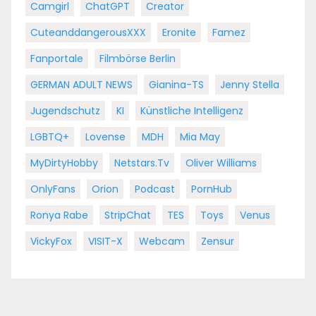
Camgirl
ChatGPT
Creator
CuteanddangerousXXX
Eronite
Famez
Fanportale
Filmbörse Berlin
GERMAN ADULT NEWS
Gianina-TS
Jenny Stella
Jugendschutz
KI
Künstliche Intelligenz
LGBTQ+
Lovense
MDH
Mia May
MyDirtyHobby
Netstars.tv
Oliver Williams
OnlyFans
Orion
Podcast
PornHub
Ronya Rabe
StripChat
TES
Toys
Venus
VickyFox
VISIT-X
Webcam
Zensur