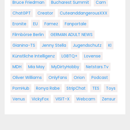
Bruce Friedman
Bucharest Summit
Cam
ChatGPT
Creator
CuteanddangerousXXX
Eronite
EU
Famez
Fanportale
Filmbörse Berlin
GERMAN ADULT NEWS
Gianina-TS
Jenny Stella
Jugendschutz
KI
Künstliche Intelligenz
LGBTQ+
Lovense
MDH
Mia May
MyDirtyHobby
Netstars.tv
Oliver Williams
OnlyFans
Orion
Podcast
PornHub
Ronya Rabe
StripChat
TES
Toys
Venus
VickyFox
VISIT-X
Webcam
Zensur