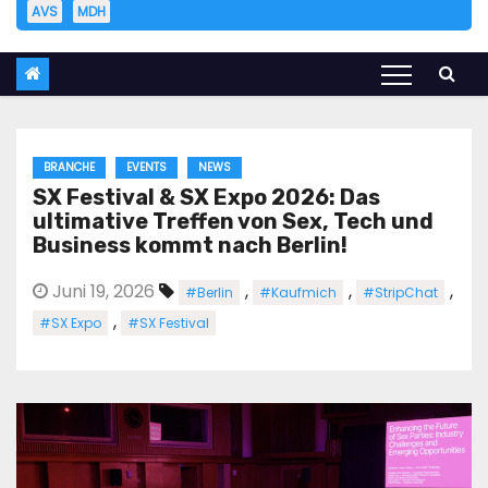
AVS
MDH
BRANCHE
EVENTS
NEWS
SX Festival & SX Expo 2026: Das
ultimative Treffen von Sex, Tech und
Business kommt nach Berlin!
Juni 19, 2026
,
,
,
#Berlin
#Kaufmich
#StripChat
,
#SX Expo
#SX Festival