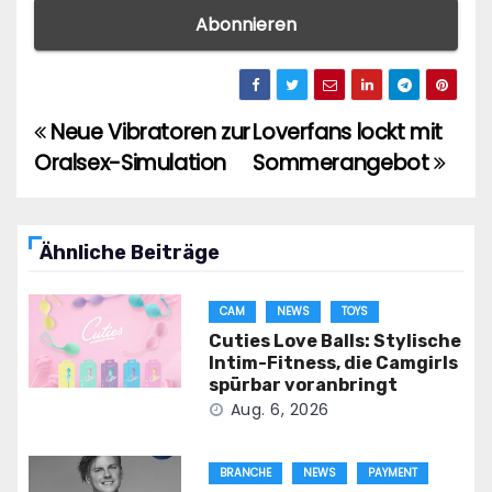
Neue Vibratoren zur
Loverfans lockt mit
Beitragsnavigation
Oralsex-Simulation
Sommerangebot
Ähnliche Beiträge
CAM
NEWS
TOYS
Cuties Love Balls: Stylische
Intim-Fitness, die Camgirls
spürbar voranbringt
Aug. 6, 2026
BRANCHE
NEWS
PAYMENT