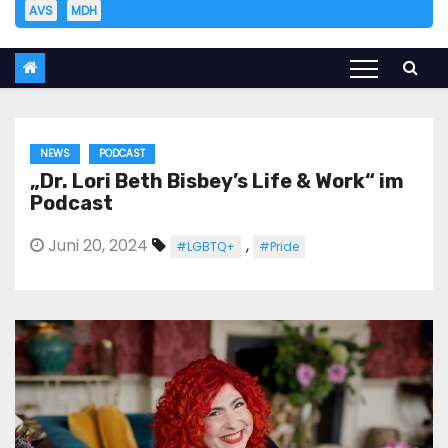
AVS
MDH
NEWS
PODCAST
„Dr. Lori Beth Bisbey’s Life & Work“ im
Podcast
Juni 20, 2024
,
#LGBTQ+
#Pride