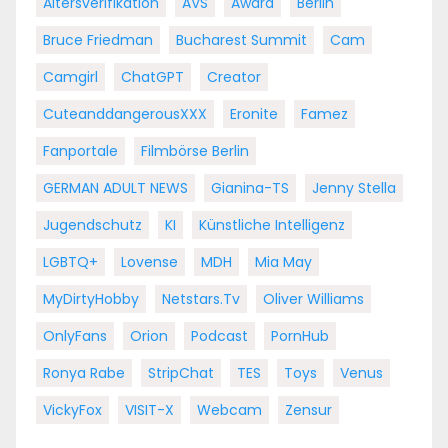
Altersverifikation
AVS
Award
Berlin
Bruce Friedman
Bucharest Summit
Cam
Camgirl
ChatGPT
Creator
CuteanddangerousXXX
Eronite
Famez
Fanportale
Filmbörse Berlin
GERMAN ADULT NEWS
Gianina-TS
Jenny Stella
Jugendschutz
KI
Künstliche Intelligenz
LGBTQ+
Lovense
MDH
Mia May
MyDirtyHobby
Netstars.tv
Oliver Williams
OnlyFans
Orion
Podcast
PornHub
Ronya Rabe
StripChat
TES
Toys
Venus
VickyFox
VISIT-X
Webcam
Zensur