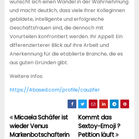
wünscht sich einen Wandel in der Wahrnehmung
und macht deutlich, dass viele ihrer Kolleginnen
gebildete, intelligente und erfolgreiche
Geschäftsfrauen sind, die dennoch mit
Vorurteilen konfrontiert werden. Ihr Appell: Ein
differenzierterer Blick auf ihre Arbeit und
Anerkennung für die etablierte Branche, die es
aus guten Gründen gibt.
Weitere Infos:
https://4based.com/profile/cauzifer
Micaela Schäfer ist
Kommt das
Beitragsnavigation
wieder Venus
Sextoy-Emoji ?
Markenbotschafterin
Petition läuft