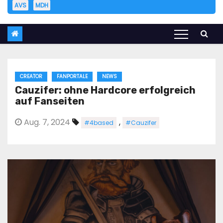
AVS
MDH
CREATOR
FANPORTALE
NEWS
Cauzifer: ohne Hardcore erfolgreich
auf Fanseiten
Aug. 7, 2024
,
#4based
#Cauzifer